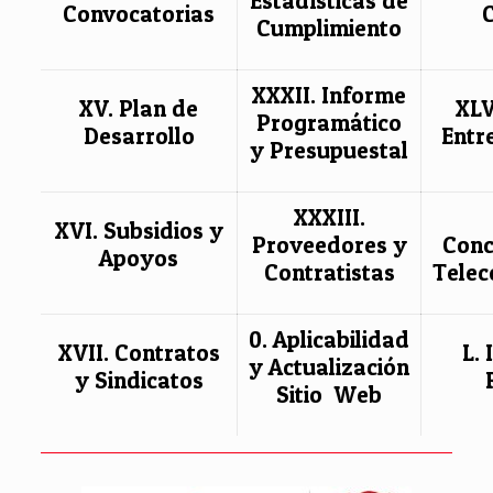
Estadísticas de
Convocatorias
Cumplimiento
XXXII. Informe
XV. Plan de
XLV
Programático
Desarrollo
Entr
y Presupuestal
XXXIII.
XVI. Subsidios y
Proveedores y
Conc
Apoyos
Contratistas
Telec
0. Aplicabilidad
XVII. Contratos
L.
y Actualización
y Sindicatos
Sitio Web