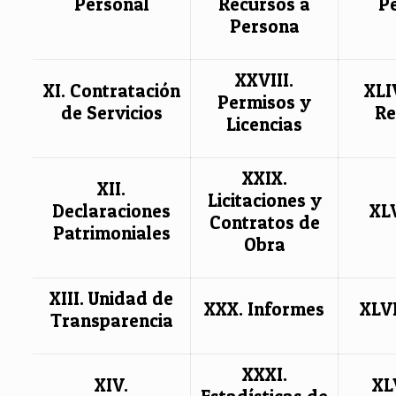
Personal
Recursos a
P
Persona
XXVIII.
XI. Contratación
XLI
Permisos y
de Servicios
Re
Licencias
XXIX.
XII.
Licitaciones y
Declaraciones
XL
Contratos de
Patrimoniales
Obra
XIII. Unidad de
XXX. Informes
XLVI
Transparencia
XXXI.
XIV.
XL