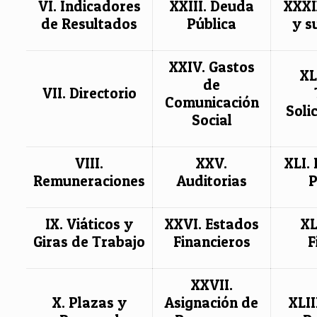
VI. Indicadores
XXIII. Deuda
XXXI
de Resultados
Pública
y s
XXIV. Gastos
XL
de
VII. Directorio
Comunicación
Soli
Social
VIII.
XXV.
XLI.
Remuneraciones
Auditorias
P
IX. Viáticos y
XXVI. Estados
XL
Giras de Trabajo
Financieros
F
XXVII.
X. Plazas y
Asignación de
XLII